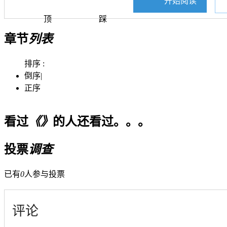
开始阅读
顶
踩
章节
列表
排序 :
倒序
|
正序
看过
《》
的人还看过。。。
投票
调查
已有
0
人参与投票
评论