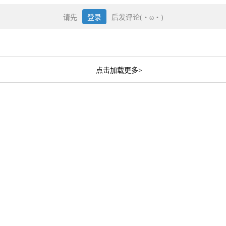
请先
登录
后发评论(・ω・)
点击加载更多>