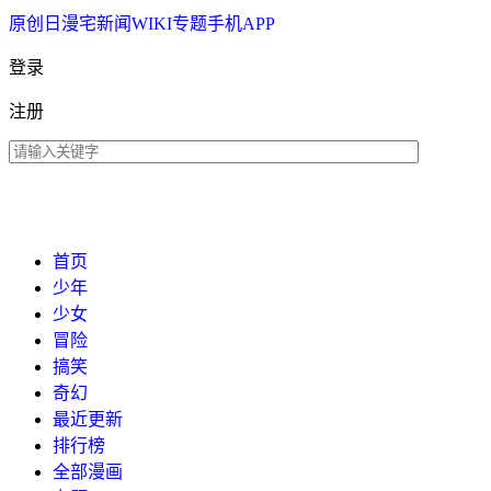
原创
日漫
宅新闻
WIKI
专题
手机APP
登录
注册
首页
少年
少女
冒险
搞笑
奇幻
最近更新
排行榜
全部漫画