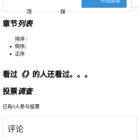
开始阅读
顶
踩
章节
列表
排序 :
倒序
|
正序
看过
《》
的人还看过。。。
投票
调查
已有
0
人参与投票
评论