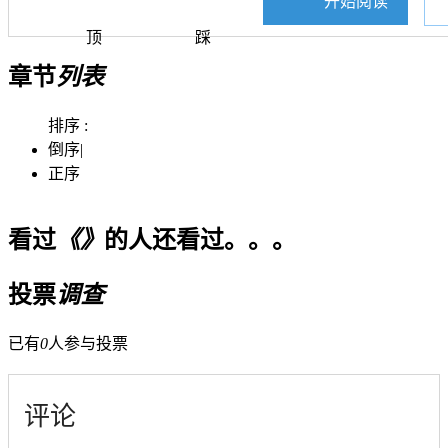
开始阅读
顶
踩
章节
列表
排序 :
倒序
|
正序
看过
《》
的人还看过。。。
投票
调查
已有
0
人参与投票
评论