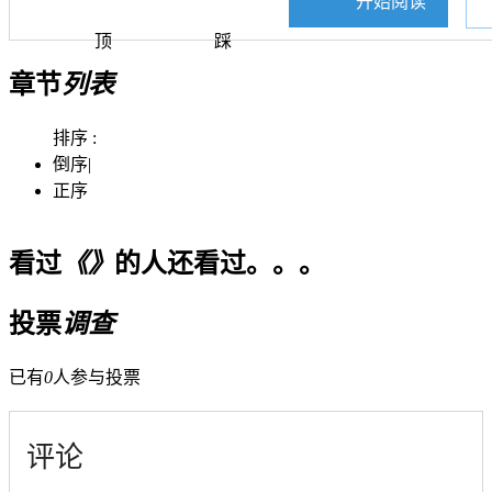
开始阅读
顶
踩
章节
列表
排序 :
倒序
|
正序
看过
《》
的人还看过。。。
投票
调查
已有
0
人参与投票
评论