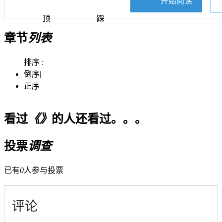
开始阅读
顶
踩
章节
列表
排序 :
倒序
|
正序
看过
《》
的人还看过。。。
投票
调查
已有
0
人参与投票
评论