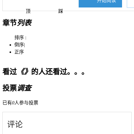
开始阅读
顶
踩
章节
列表
排序 :
倒序
|
正序
看过
《》
的人还看过。。。
投票
调查
已有
0
人参与投票
评论