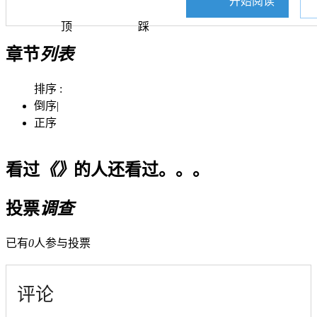
开始阅读
顶
踩
章节
列表
排序 :
倒序
|
正序
看过
《》
的人还看过。。。
投票
调查
已有
0
人参与投票
评论