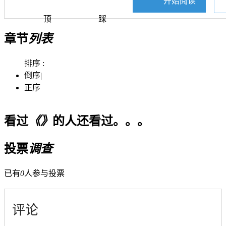
开始阅读
顶
踩
章节
列表
排序 :
倒序
|
正序
看过
《》
的人还看过。。。
投票
调查
已有
0
人参与投票
评论