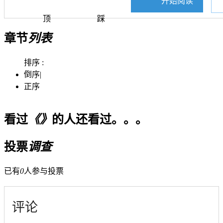
开始阅读
顶
踩
章节
列表
排序 :
倒序
|
正序
看过
《》
的人还看过。。。
投票
调查
已有
0
人参与投票
评论