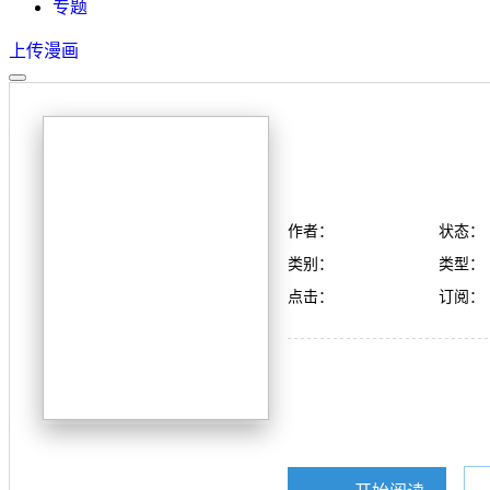
专题
上传漫画
作者：
状态：
类别：
类型：
点击：
订阅：