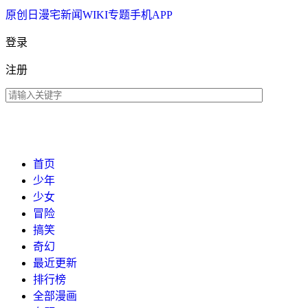
原创
日漫
宅新闻
WIKI
专题
手机APP
登录
注册
首页
少年
少女
冒险
搞笑
奇幻
最近更新
排行榜
全部漫画