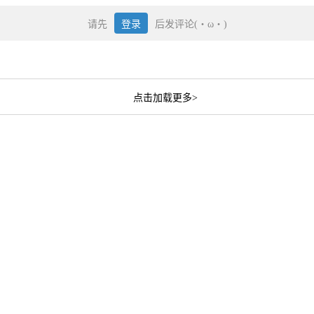
请先
登录
后发评论(・ω・)
点击加载更多>