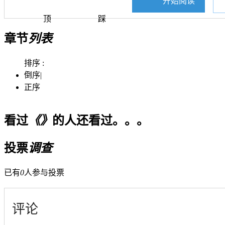
开始阅读
顶
踩
章节
列表
排序 :
倒序
|
正序
看过
《》
的人还看过。。。
投票
调查
已有
0
人参与投票
评论