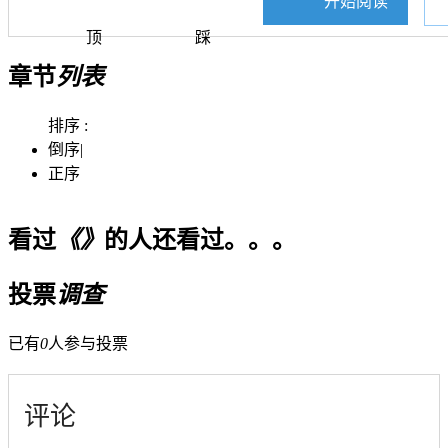
开始阅读
顶
踩
章节
列表
排序 :
倒序
|
正序
看过
《》
的人还看过。。。
投票
调查
已有
0
人参与投票
评论