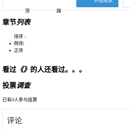
开始阅读
顶
踩
章节
列表
排序 :
倒序
|
正序
看过
《》
的人还看过。。。
投票
调查
已有
0
人参与投票
评论