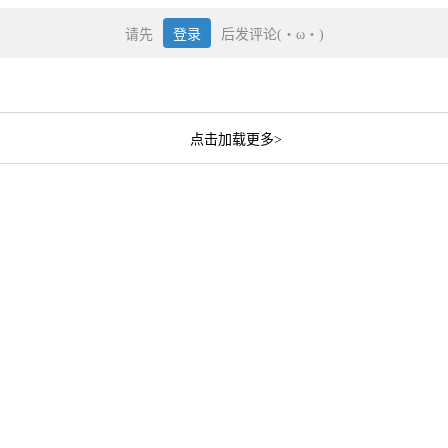
请先
登录
后发评论(・ω・)
点击加载更多>