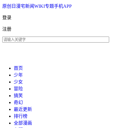
原创
日漫
宅新闻
WIKI
专题
手机APP
登录
注册
首页
少年
少女
冒险
搞笑
奇幻
最近更新
排行榜
全部漫画