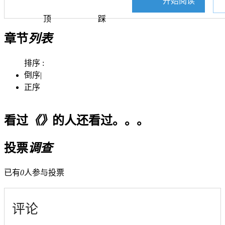
开始阅读
顶
踩
章节
列表
排序 :
倒序
|
正序
看过
《》
的人还看过。。。
投票
调查
已有
0
人参与投票
评论