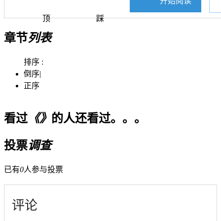
开始阅读
顶
踩
章节
列表
排序 :
倒序
|
正序
看过
《》
的人还看过。。。
投票
调查
已有
0
人参与投票
评论