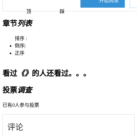
开始阅读
顶
踩
章节
列表
排序 :
倒序
|
正序
看过
《》
的人还看过。。。
投票
调查
已有
0
人参与投票
评论