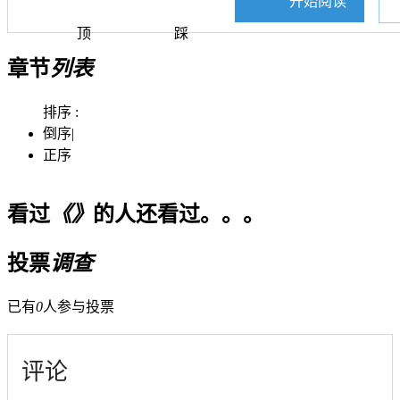
开始阅读
顶
踩
章节
列表
排序 :
倒序
|
正序
看过
《》
的人还看过。。。
投票
调查
已有
0
人参与投票
评论