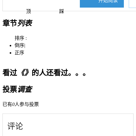
开始阅读
顶
踩
章节
列表
排序 :
倒序
|
正序
看过
《》
的人还看过。。。
投票
调查
已有
0
人参与投票
评论