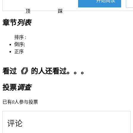
开始阅读
顶
踩
章节
列表
排序 :
倒序
|
正序
看过
《》
的人还看过。。。
投票
调查
已有
0
人参与投票
评论