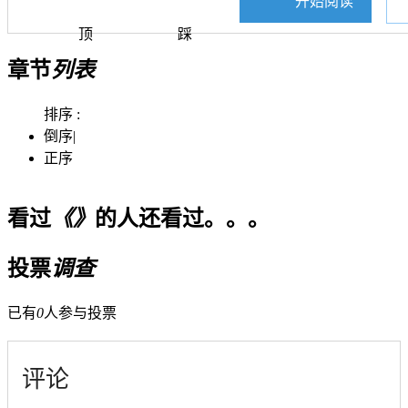
开始阅读
顶
踩
章节
列表
排序 :
倒序
|
正序
看过
《》
的人还看过。。。
投票
调查
已有
0
人参与投票
评论