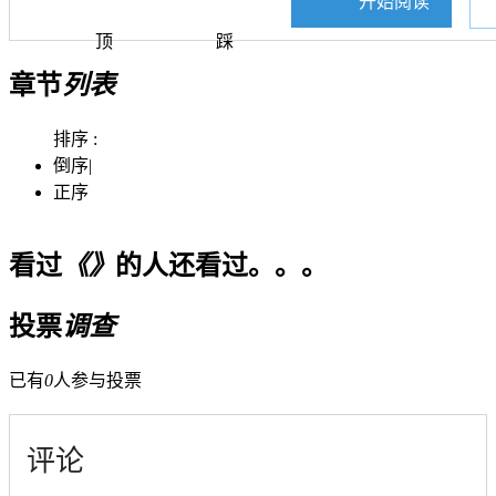
开始阅读
顶
踩
章节
列表
排序 :
倒序
|
正序
看过
《》
的人还看过。。。
投票
调查
已有
0
人参与投票
评论