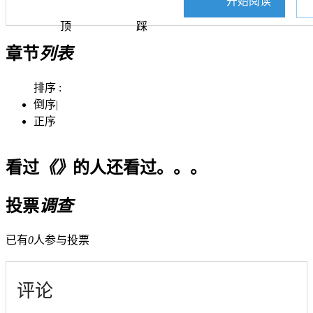
开始阅读
顶
踩
章节
列表
排序 :
倒序
|
正序
看过
《》
的人还看过。。。
投票
调查
已有
0
人参与投票
评论