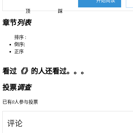
开始阅读
顶
踩
章节
列表
排序 :
倒序
|
正序
看过
《》
的人还看过。。。
投票
调查
已有
0
人参与投票
评论