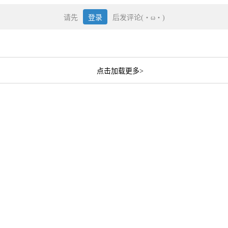
请先
登录
后发评论(・ω・)
点击加载更多>