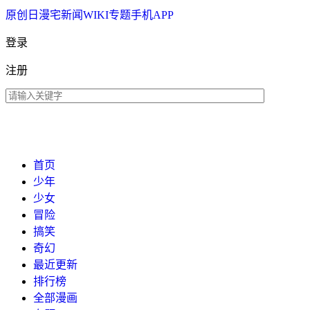
原创
日漫
宅新闻
WIKI
专题
手机APP
登录
注册
首页
少年
少女
冒险
搞笑
奇幻
最近更新
排行榜
全部漫画