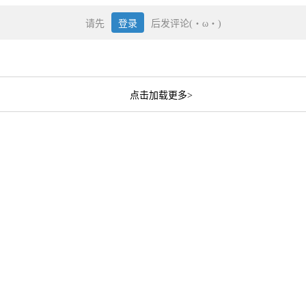
请先
登录
后发评论(・ω・)
点击加载更多>