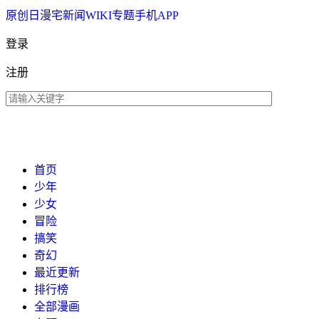
原创
日漫
宅新闻
WIKI
专题
手机APP
登录
注册
首页
少年
少女
冒险
搞笑
奇幻
最近更新
排行榜
全部漫画