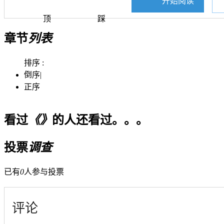
开始阅读
顶
踩
章节
列表
排序 :
倒序
|
正序
看过
《》
的人还看过。。。
投票
调查
已有
0
人参与投票
评论