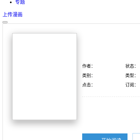
专题
上传漫画
作者：
状态：
类别：
类型：
点击：
订阅：