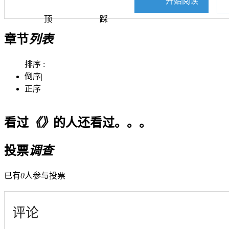
开始阅读
顶
踩
章节
列表
排序 :
倒序
|
正序
看过
《》
的人还看过。。。
投票
调查
已有
0
人参与投票
评论