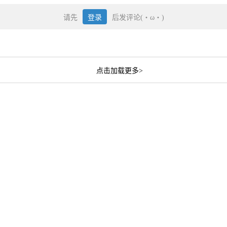
请先
登录
后发评论(・ω・)
点击加载更多>