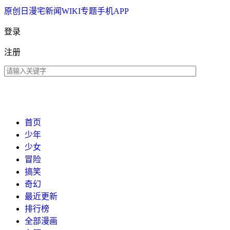
原创
日漫
宅新闻
WIKI
专题
手机APP
登录
注册
首页
少年
少女
冒险
搞笑
奇幻
最近更新
排行榜
全部漫画