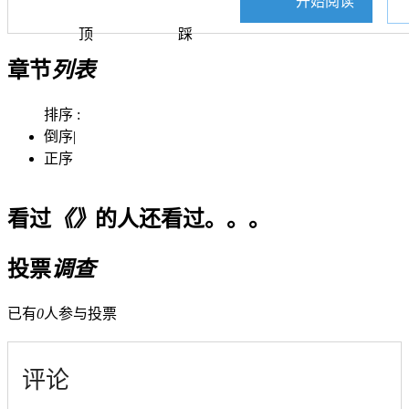
开始阅读
顶
踩
章节
列表
排序 :
倒序
|
正序
看过
《》
的人还看过。。。
投票
调查
已有
0
人参与投票
评论