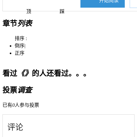
开始阅读
顶
踩
章节
列表
排序 :
倒序
|
正序
看过
《》
的人还看过。。。
投票
调查
已有
0
人参与投票
评论