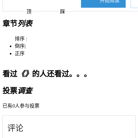
开始阅读
顶
踩
章节
列表
排序 :
倒序
|
正序
看过
《》
的人还看过。。。
投票
调查
已有
0
人参与投票
评论