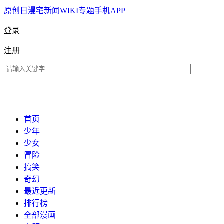
原创
日漫
宅新闻
WIKI
专题
手机APP
登录
注册
首页
少年
少女
冒险
搞笑
奇幻
最近更新
排行榜
全部漫画