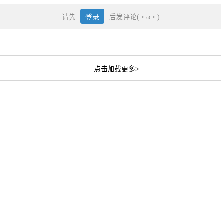
请先
登录
后发评论(・ω・)
点击加载更多>