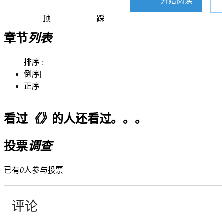
开始阅读
顶
踩
章节
列表
排序 :
倒序
|
正序
看过
《》
的人还看过。。。
投票
调查
已有
0
人参与投票
评论