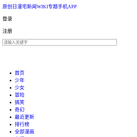
原创
日漫
宅新闻
WIKI
专题
手机APP
登录
注册
首页
少年
少女
冒险
搞笑
奇幻
最近更新
排行榜
全部漫画