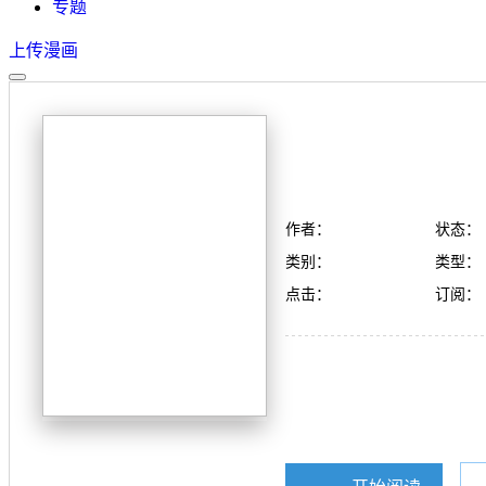
专题
上传漫画
作者：
状态：
类别：
类型：
点击：
订阅：