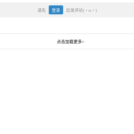
请先
登录
后发评论(・ω・)
点击加载更多>