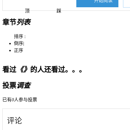
开始阅读
顶
踩
章节
列表
排序 :
倒序
|
正序
看过
《》
的人还看过。。。
投票
调查
已有
0
人参与投票
评论