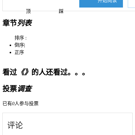
开始阅读
顶
踩
章节
列表
排序 :
倒序
|
正序
看过
《》
的人还看过。。。
投票
调查
已有
0
人参与投票
评论