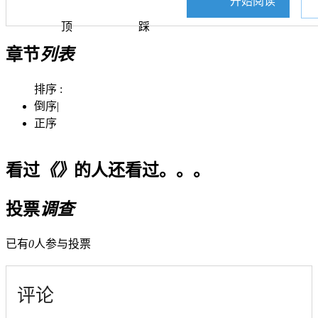
开始阅读
顶
踩
章节
列表
排序 :
倒序
|
正序
看过
《》
的人还看过。。。
投票
调查
已有
0
人参与投票
评论