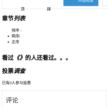
开始阅读
顶
踩
章节
列表
排序 :
倒序
|
正序
看过
《》
的人还看过。。。
投票
调查
已有
0
人参与投票
评论