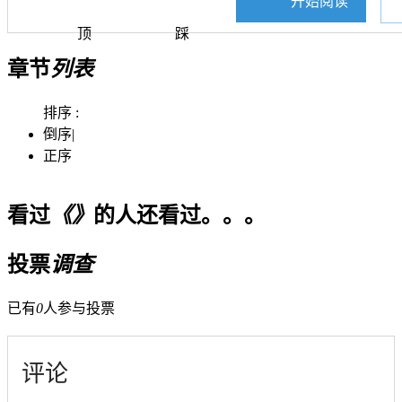
开始阅读
顶
踩
章节
列表
排序 :
倒序
|
正序
看过
《》
的人还看过。。。
投票
调查
已有
0
人参与投票
评论