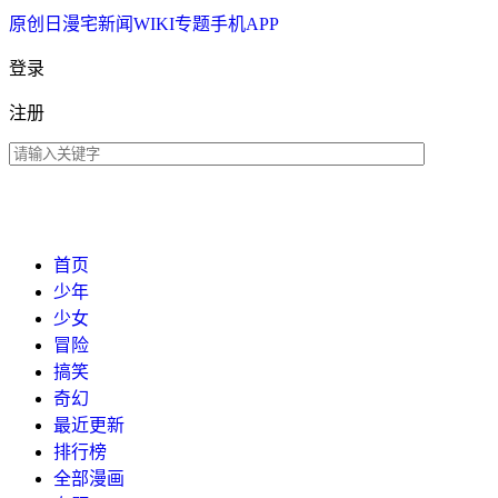
原创
日漫
宅新闻
WIKI
专题
手机APP
登录
注册
首页
少年
少女
冒险
搞笑
奇幻
最近更新
排行榜
全部漫画