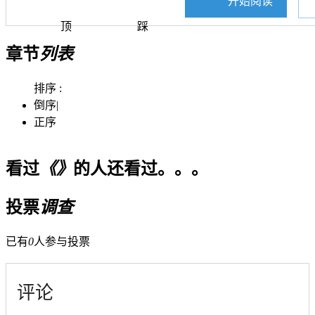
开始阅读
顶
踩
章节
列表
排序 :
倒序
|
正序
看过
《》
的人还看过。。。
投票
调查
已有
0
人参与投票
评论