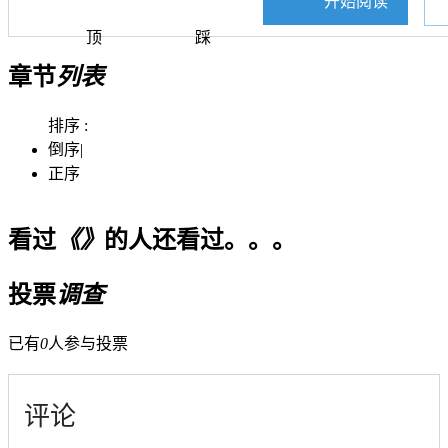
开始阅读
顶
踩
章节
列表
排序 :
倒序
|
正序
看过
《》
的人还看过。。。
投票
调查
已有
0
人参与投票
评论