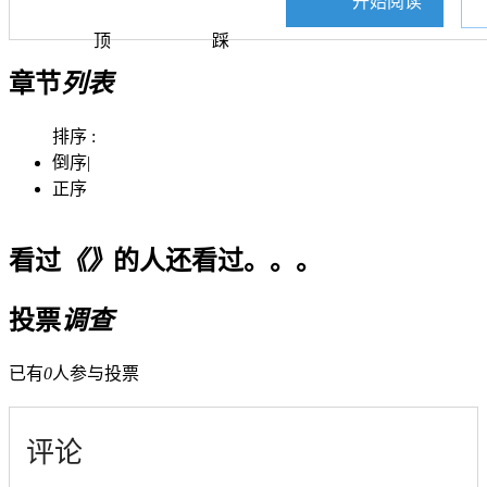
开始阅读
顶
踩
章节
列表
排序 :
倒序
|
正序
看过
《》
的人还看过。。。
投票
调查
已有
0
人参与投票
评论