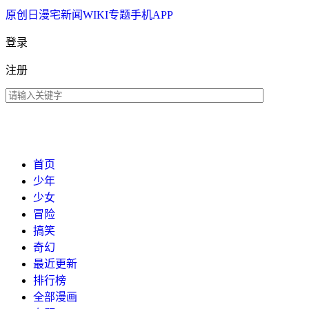
原创
日漫
宅新闻
WIKI
专题
手机APP
登录
注册
首页
少年
少女
冒险
搞笑
奇幻
最近更新
排行榜
全部漫画