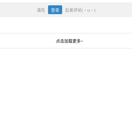
请先
登录
后发评论(・ω・)
点击加载更多>