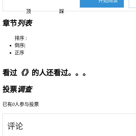
开始阅读
顶
踩
章节
列表
排序 :
倒序
|
正序
看过
《》
的人还看过。。。
投票
调查
已有
0
人参与投票
评论