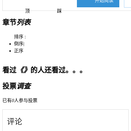
开始阅读
顶
踩
章节
列表
排序 :
倒序
|
正序
看过
《》
的人还看过。。。
投票
调查
已有
0
人参与投票
评论