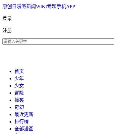
原创
日漫
宅新闻
WIKI
专题
手机APP
登录
注册
首页
少年
少女
冒险
搞笑
奇幻
最近更新
排行榜
全部漫画