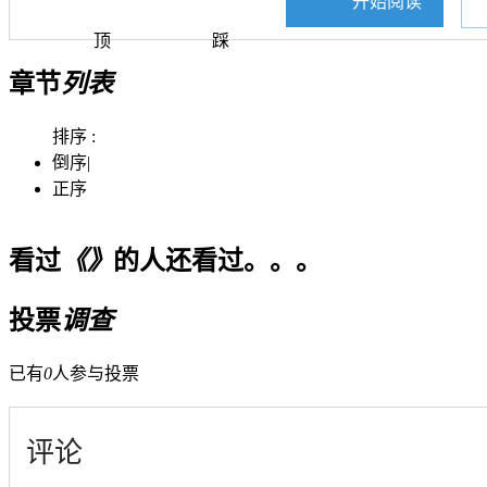
开始阅读
顶
踩
章节
列表
排序 :
倒序
|
正序
看过
《》
的人还看过。。。
投票
调查
已有
0
人参与投票
评论