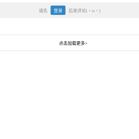
请先
登录
后发评论(・ω・)
点击加载更多>