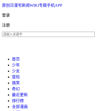
原创
日漫
宅新闻
WIKI
专题
手机APP
登录
注册
首页
少年
少女
冒险
搞笑
奇幻
最近更新
排行榜
全部漫画