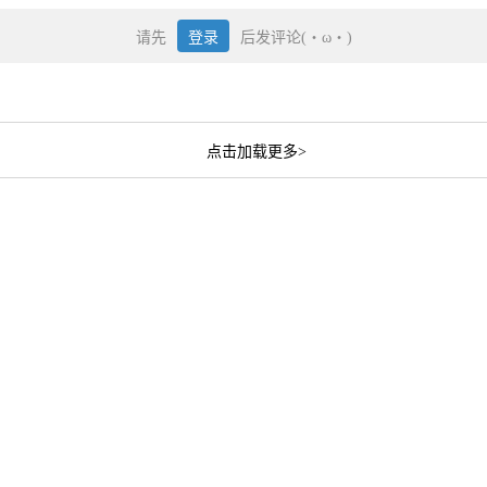
请先
登录
后发评论(・ω・)
点击加载更多>