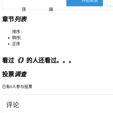
开始阅读
顶
踩
章节
列表
排序 :
倒序
|
正序
看过
《》
的人还看过。。。
投票
调查
已有
0
人参与投票
评论