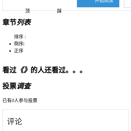
开始阅读
顶
踩
章节
列表
排序 :
倒序
|
正序
看过
《》
的人还看过。。。
投票
调查
已有
0
人参与投票
评论