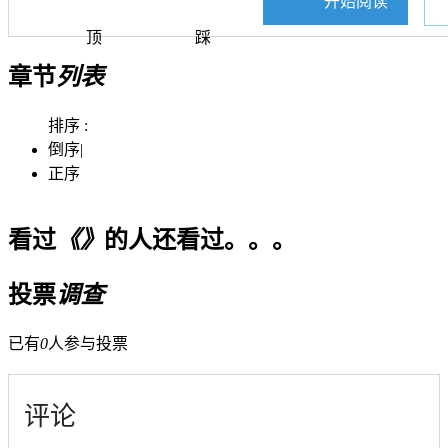
开始阅读
顶
踩
章节
列表
排序 :
倒序
|
正序
看过
《》
的人还看过。。。
投票
调查
已有
0
人参与投票
评论