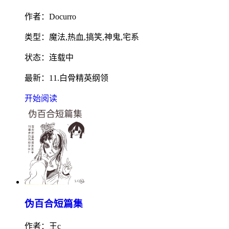
作者：Docurro
类型：魔法,热血,搞笑,神鬼,宅系
状态：连载中
最新：11.白骨精英纲领
开始阅读
伪百合短篇集
作者：王c