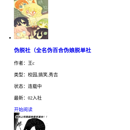
伪脱社（全名伪百合伪娘脱单社
作者：王c
类型：校园,搞笑,秀吉
状态：连载中
最新：02入社
开始阅读