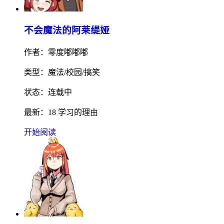
不会魔法的阿莱缇娅
作者：零度嘟嘟嘟
类型：魔法/校园/搞笑
状态：连载中
最新：18 学习的理由
开始阅读