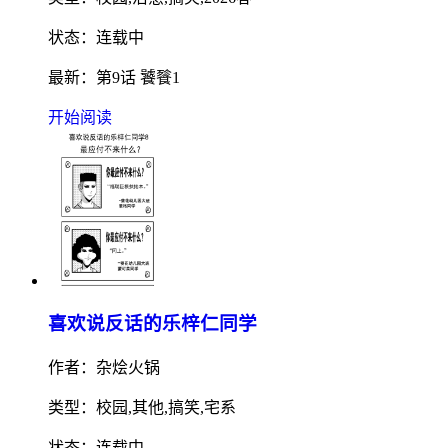
状态：连载中
最新：第9话 饕餮1
开始阅读
喜欢说反话的乐梓仁同学
作者：杂烩火锅
类型：校园,其他,搞笑,宅系
状态：连载中