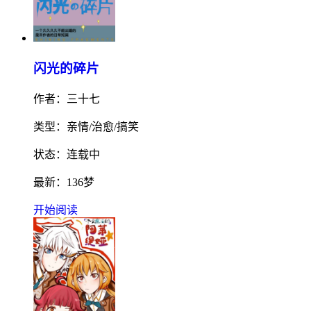
闪光的碎片
作者：三十七
类型：亲情/治愈/搞笑
状态：连载中
最新：136梦
开始阅读