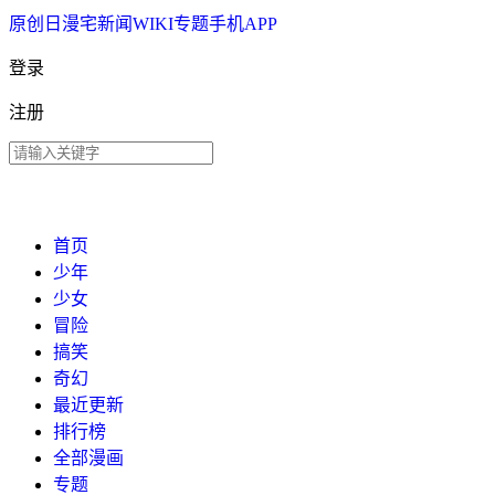
原创
日漫
宅新闻
WIKI
专题
手机APP
登录
注册
首页
少年
少女
冒险
搞笑
奇幻
最近更新
排行榜
全部漫画
专题