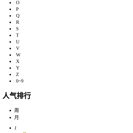
O
P
Q
R
S
T
U
V
W
X
Y
Z
0~9
人气排行
周
月
1