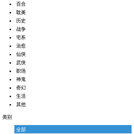
百合
耽美
历史
战争
宅系
治愈
仙侠
武侠
职场
神鬼
奇幻
生活
其他
类别
全部