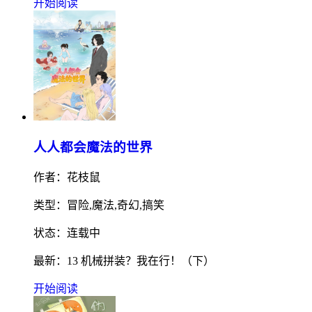
开始阅读
人人都会魔法的世界
作者：花枝鼠
类型：冒险,魔法,奇幻,搞笑
状态：连载中
最新：13 机械拼装？我在行！（下）
开始阅读